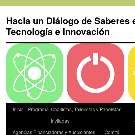
Ir
a
Hacia un Diálogo de Saberes 
la
página
Tecnología e Innovación
Inicio
Programa
Charlistas, Talleristas y Panelistas
invitadas
Agencias Financiadoras y Auspiciantes
Comité