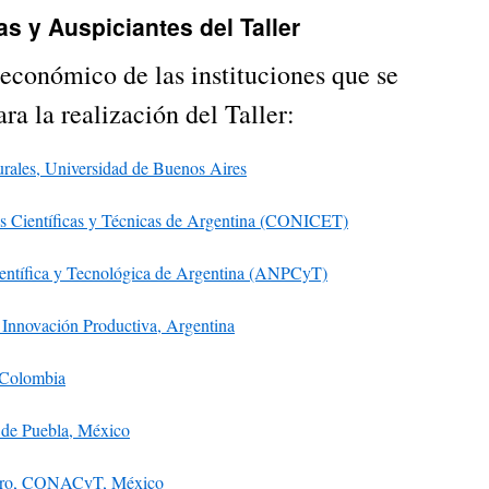
s y Auspiciantes del Taller
conómico de las instituciones que se
ra la realización del Taller:
urales, Universidad de Buenos Aires
es Científicas y Técnicas de Argentina (CONICET)
entífica y Tecnológica de Argentina (ANPCyT)
e Innovación Productiva, Argentina
 Colombia
de Puebla, México
nero, CONACyT, México