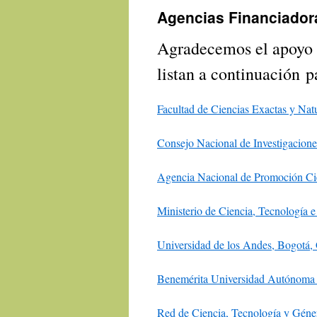
Agencias Financiadora
Agradecemos el apoyo e
listan a continuación pa
Facultad de Ciencias Exactas y Nat
Consejo Nacional de Investigacion
Agencia Nacional de Promoción Ci
Ministerio de Ciencia, Tecnología 
Universidad de los Andes, Bogotá,
Benemérita Universidad Autónoma 
Red de Ciencia, Tecnología y Gé