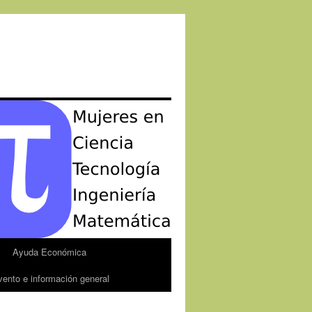
Ayuda Económica
vento e información general