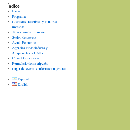
Índice
Inicio
Programa
Charlistas, Talleristas y Panelistas
invitadas
Temas para la discusión
Sesión de posters
Ayuda Económica
Agencias Financiadoras y
Auspiciantes del Taller
Comité Organizador
Formulario de inscripción
Lugar del evento e información general
Español
English