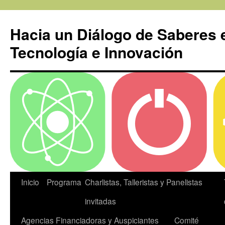
Ir
a
Hacia un Diálogo de Saberes 
la
página
Tecnología e Innovación
Inicio
Programa
Charlistas, Talleristas y Panelistas
invitadas
Agencias Financiadoras y Auspiciantes
Comité