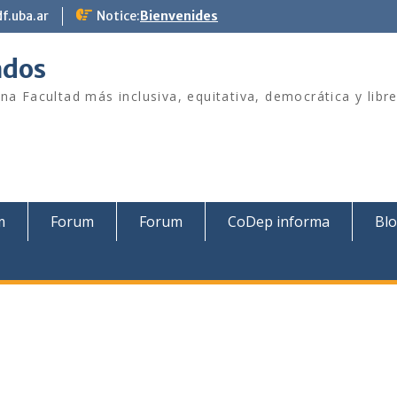
f.uba.ar
Notice:
Bienvenides
ados
na Facultad más inclusiva, equitativa, democrática y lib
m
Forum
Forum
CoDep informa
Bl