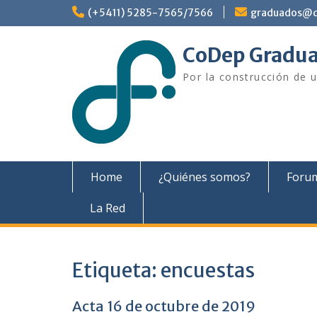
Skip
(+5411) 5285-7565/7566
graduados@d
to
content
CoDep Gradu
Por la construcción de u
Home
¿Quiénes somos?
Foru
La Red
Etiqueta:
encuestas
Acta 16 de octubre de 2019