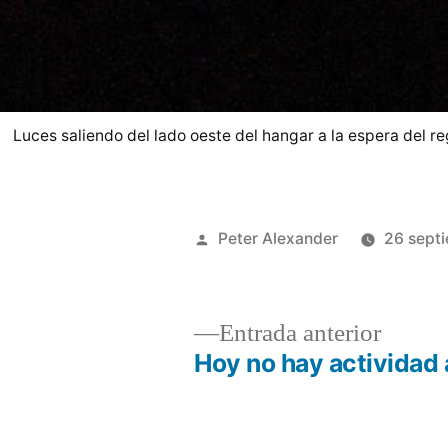
Luces saliendo del lado oeste del hangar a la espera del 
Publicado
Peter Alexander
26 sept
por
Entrad
Entrada anterior
anterio
Hoy no hay actividad
Navegación