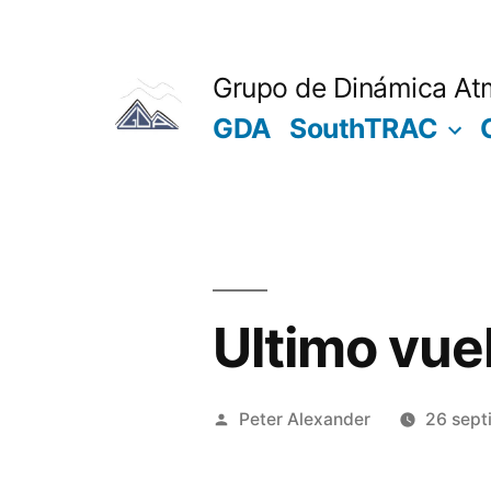
Saltar
al
Grupo de Dinámica At
contenido
GDA
SouthTRAC
Ultimo vue
Publicado
Peter Alexander
26 sept
por