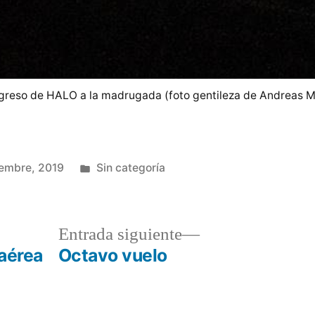
regreso de HALO a la madrugada (foto gentileza de Andreas M
Publicado
iembre, 2019
Sin categoría
en
a
Entrada
Entrada siguiente
r:
siguiente:
 aérea
Octavo vuelo