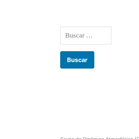
de
entradas
Buscar: