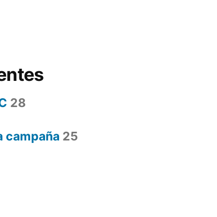
entes
AC
28
la campaña
25