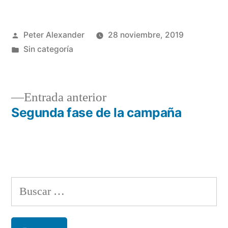
Publicado
Peter Alexander
28 noviembre, 2019
por
Publicado
Sin categoría
en
Entrada
Entrada anterior
anterior:
Segunda fase de la campaña
Navegación
de
entradas
Buscar: